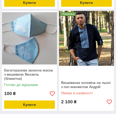
Купити
Купити
Новинка
Багаторазова захисна маска
з вишивкою Вензель
(блакитна)
Вишиванка чоловіча на льоні
Готово до відправки
з пат-манжетом Андрій
100
Немає в наявності
₴
2 100
₴
Купити