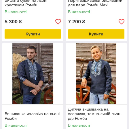
Вишита сукня на льоні
Парні вишиванки Вишиванки
хрестиком Ромби
для пари Ромби Махі
В наявності
В наявності
5 300
7 200
₴
₴
Купити
Купити
Дитяча вишиванка на
Вишиванка чоловіча на льоні
хлопчика, темно-синій льон,
Ромби
д/р Ромби
В наявності
В наявності