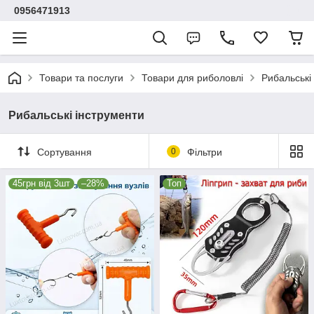
0956471913
Товари та послуги
Товари для риболовлі
Рибальські
Рибальські інструменти
Сортування
0
Фільтри
45грн від 3шт
–28%
Топ