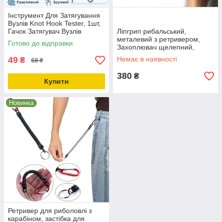
Інструмент Для Затягування
Вузлів Knot Hook Tester, 1шт,
Гачок Затягувач Вузлів
Ліпгрип рибальський,
металевий з ретривером,
Готово до відправки
Захоплювач щелепний,
губний для риби
49
Немає в наявності
₴
68 ₴
380
₴
Купити
Новинка
Ретривер для риболовлі з
карабіном, застібка для