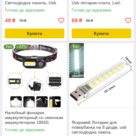
Світлодіодна панель, Usb
Usb ліхтарик-плата, Led-
Led-підсвітка, 5730 Smd
підсвітка для powerbank
Готово до відправки
Готово до відправки
49
69
₴
₴
70 ₴
90 ₴
Купити
Купити
Топ
–22%
Топ
Налобный фонарик
аккумуляторный со сменным
аккумулятором 18650,
Яскравий Ліхтарик для
Фонарь на голову с ярким
повербанка на 8 діодів, usb
Готово до відправки
ближним и дальним
світлодіодна лампа,