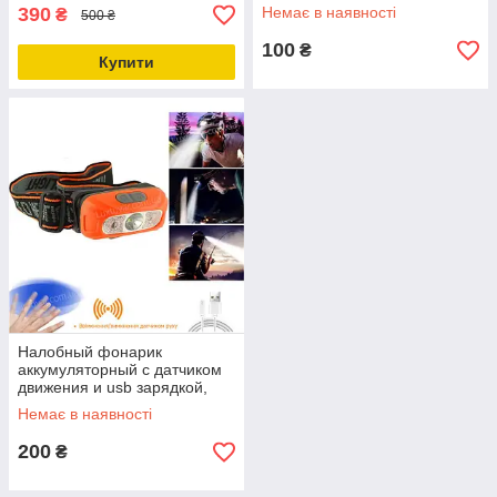
освещением
Світильник usb, нічник для
390
Немає в наявності
₴
500 ₴
powerbank
100
₴
Купити
Налобный фонарик
аккумуляторный с датчиком
движения и usb зарядкой,
Фонарь на голову с
Немає в наявності
функцией motion sensor
200
₴