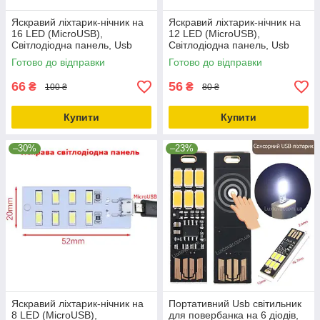
Яскравий ліхтарик-нічник на
Яскравий ліхтарик-нічник на
16 LED (MicroUSB),
12 LED (MicroUSB),
Світлодіодна панель, Usb
Світлодіодна панель, Usb
Led-підсвітка, 5730 Smd
Led-підсвітка, 5730 Smd
Готово до відправки
Готово до відправки
66
56
₴
₴
100 ₴
80 ₴
Купити
Купити
–30%
–23%
Яскравий ліхтарик-нічник на
Портативний Usb світильник
8 LED (MicroUSB),
для повербанка на 6 діодів,