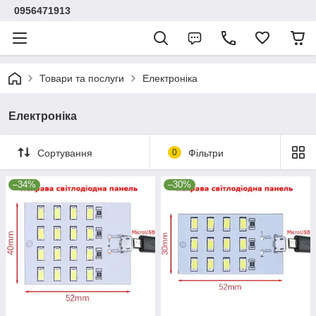
0956471913
Товари та послуги
Електроніка
Електроніка
Сортування
0
Фільтри
–34%
–30%